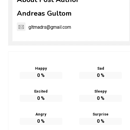
Andreas Gultom
gltmadrs@gmail.com
Happy
Sad
0
%
0
%
Excited
Sleepy
0
%
0
%
Angry
Surprise
0
%
0
%