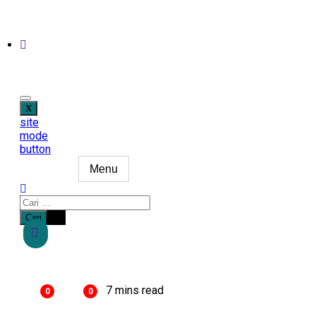
Skip
to
Portal hiburan digital yang membahas permainan online
Nordic Junior Curling - Wawasan Hiburan Digital di Era
content
secara informatif dan ringan persembahan dari EMO78.
Permainan Online Oleh EMO78
site
mode
button
Menu
Cari
untuk:
7 mins read
0
0