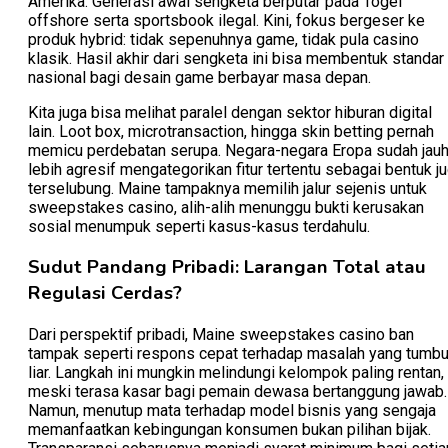
Amerika. Generasi awal sengketa berputar pada Togel
offshore serta sportsbook ilegal. Kini, fokus bergeser ke
produk hybrid: tidak sepenuhnya game, tidak pula casino
klasik. Hasil akhir dari sengketa ini bisa membentuk standar
nasional bagi desain game berbayar masa depan.
Kita juga bisa melihat paralel dengan sektor hiburan digital
lain. Loot box, microtransaction, hingga skin betting pernah
memicu perdebatan serupa. Negara-negara Eropa sudah jau
lebih agresif mengategorikan fitur tertentu sebagai bentuk ju
terselubung. Maine tampaknya memilih jalur sejenis untuk
sweepstakes casino, alih-alih menunggu bukti kerusakan
sosial menumpuk seperti kasus-kasus terdahulu.
Sudut Pandang Pribadi: Larangan Total atau
Regulasi Cerdas?
Dari perspektif pribadi, Maine sweepstakes casino ban
tampak seperti respons cepat terhadap masalah yang tumb
liar. Langkah ini mungkin melindungi kelompok paling rentan,
meski terasa kasar bagi pemain dewasa bertanggung jawab.
Namun, menutup mata terhadap model bisnis yang sengaja
memanfaatkan kebingungan konsumen bukan pilihan bijak.