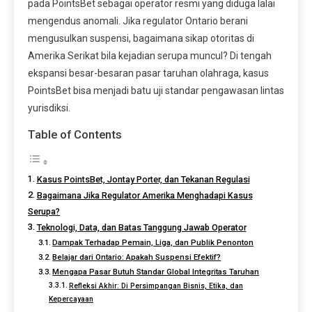
pada PointsBet sebagai operator resmi yang diduga lalai
mengendus anomali. Jika regulator Ontario berani
mengusulkan suspensi, bagaimana sikap otoritas di
Amerika Serikat bila kejadian serupa muncul? Di tengah
ekspansi besar-besaran pasar taruhan olahraga, kasus
PointsBet bisa menjadi batu uji standar pengawasan lintas
yurisdiksi.
Table of Contents
Kasus PointsBet, Jontay Porter, dan Tekanan Regulasi
Bagaimana Jika Regulator Amerika Menghadapi Kasus
Serupa?
Teknologi, Data, dan Batas Tanggung Jawab Operator
Dampak Terhadap Pemain, Liga, dan Publik Penonton
Belajar dari Ontario: Apakah Suspensi Efektif?
Mengapa Pasar Butuh Standar Global Integritas Taruhan
Refleksi Akhir: Di Persimpangan Bisnis, Etika, dan
Kepercayaan