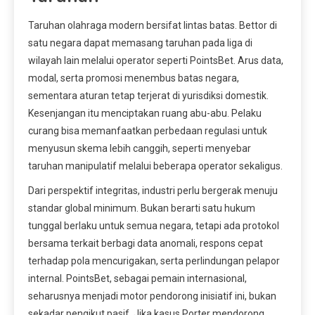
Taruhan olahraga modern bersifat lintas batas. Bettor di
satu negara dapat memasang taruhan pada liga di
wilayah lain melalui operator seperti PointsBet. Arus data,
modal, serta promosi menembus batas negara,
sementara aturan tetap terjerat di yurisdiksi domestik.
Kesenjangan itu menciptakan ruang abu-abu. Pelaku
curang bisa memanfaatkan perbedaan regulasi untuk
menyusun skema lebih canggih, seperti menyebar
taruhan manipulatif melalui beberapa operator sekaligus.
Dari perspektif integritas, industri perlu bergerak menuju
standar global minimum. Bukan berarti satu hukum
tunggal berlaku untuk semua negara, tetapi ada protokol
bersama terkait berbagi data anomali, respons cepat
terhadap pola mencurigakan, serta perlindungan pelapor
internal. PointsBet, sebagai pemain internasional,
seharusnya menjadi motor pendorong inisiatif ini, bukan
sekadar pengikut pasif. Jika kasus Porter mendorong