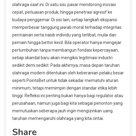
olahraga saat ini. Di satu sisi, pasar mendorong inovasi
cepat, perluasan produk, hingga penetrasi agresif ke
budaya penggemar. Di sisi lain, setiap langkah ekspansi
memperbesar tanggung jawab moral terhadap integritas
permainan serta nasib individu yang terlibat, mulai dari
pemain hingga bettor kecil. Bila operator hanya mengejar
pertumbuhan tanpa membangun fondasi kepercayaan,
setiap skandal baru akan mengikis legitimasi industri
sedikit demi sedikit. Pada akhirnya, masa depan taruhan
olahraga modern ditentukan oleh keberanian pelaku besar
seperti PointsBet untuk tidak sekadar mematuhi aturan
minimum, tetapi memimpin dengan standar etika lebih
tinggi. Refleksi ini penting bukan hanya bagi regulator atau
perusahaan, namun juga bagi kita sebagai penonton yang
memutuskan seberapa jauh ingin mengizinkan uang
taruhan memengaruhi olahraga yang kita cintai.
Share