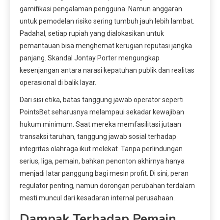
gamifikasi pengalaman pengguna. Namun anggaran
untuk pemodelan risiko sering tumbuh jauh lebih lambat.
Padahal, setiap rupiah yang dialokasikan untuk
pemantauan bisa menghemat kerugian reputasi jangka
panjang. Skandal Jontay Porter mengungkap
kesenjangan antara narasi kepatuhan publik dan realitas
operasional di balik layar.
Dari sisi etika, batas tanggung jawab operator seperti
PointsBet seharusnya melampaui sekadar kewajiban
hukum minimum. Saat mereka memfasilitasi jutaan
transaksi taruhan, tanggung jawab sosial terhadap
integritas olahraga ikut melekat. Tanpa perlindungan
serius, liga, pemain, bahkan penonton akhirnya hanya
menjadi latar panggung bagi mesin profit. Di sini, peran
regulator penting, namun dorongan perubahan terdalam
mesti muncul dari kesadaran internal perusahaan.
Dampak Terhadap Pemain,