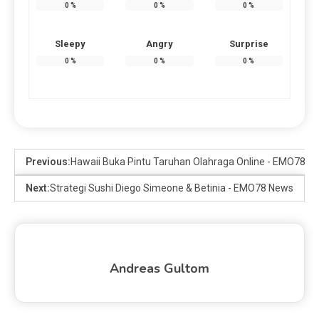
0
%
0
%
0
%
Sleepy
Angry
Surprise
0
%
0
%
0
%
Previous:
Hawaii Buka Pintu Taruhan Olahraga Online - EMO78 N
Next:
Strategi Sushi Diego Simeone & Betinia - EMO78 News
Andreas Gultom