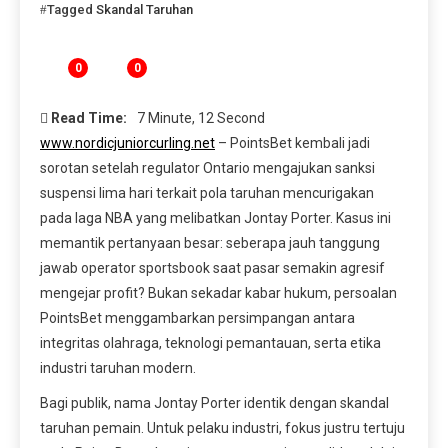
Tagged
Skandal Taruhan
0
0
Read Time:
7 Minute, 12 Second
www.nordicjuniorcurling.net
– PointsBet kembali jadi
sorotan setelah regulator Ontario mengajukan sanksi
suspensi lima hari terkait pola taruhan mencurigakan
pada laga NBA yang melibatkan Jontay Porter. Kasus ini
memantik pertanyaan besar: seberapa jauh tanggung
jawab operator sportsbook saat pasar semakin agresif
mengejar profit? Bukan sekadar kabar hukum, persoalan
PointsBet menggambarkan persimpangan antara
integritas olahraga, teknologi pemantauan, serta etika
industri taruhan modern.
Bagi publik, nama Jontay Porter identik dengan skandal
taruhan pemain. Untuk pelaku industri, fokus justru tertuju