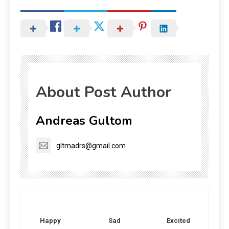
About Post Author
Andreas Gultom
gltmadrs@gmail.com
Happy
Sad
Excited