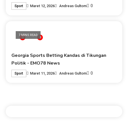
0
Maret 12, 2026
Andreas Gultom
Sport
7 MINS READ
0
0
Georgia Sports Betting Kandas di Tikungan
Politik - EMO78 News
0
Maret 11, 2026
Andreas Gultom
Sport