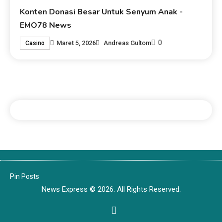
Konten Donasi Besar Untuk Senyum Anak -
EMO78 News
0
Maret 5, 2026
Andreas Gultom
Casino
Pin Posts
News Express © 2026. All Rights Reserved.