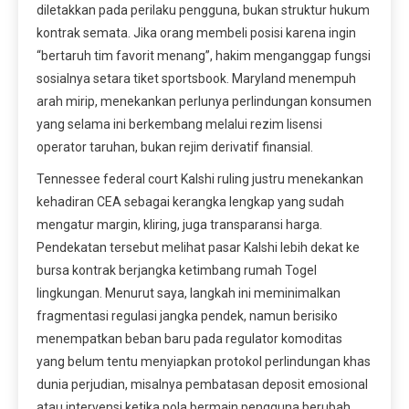
diletakkan pada perilaku pengguna, bukan struktur hukum
kontrak semata. Jika orang membeli posisi karena ingin
“bertaruh tim favorit menang”, hakim menganggap fungsi
sosialnya setara tiket sportsbook. Maryland menempuh
arah mirip, menekankan perlunya perlindungan konsumen
yang selama ini berkembang melalui rezim lisensi
operator taruhan, bukan rejim derivatif finansial.
Tennessee federal court Kalshi ruling justru menekankan
kehadiran CEA sebagai kerangka lengkap yang sudah
mengatur margin, kliring, juga transparansi harga.
Pendekatan tersebut melihat pasar Kalshi lebih dekat ke
bursa kontrak berjangka ketimbang rumah Togel
lingkungan. Menurut saya, langkah ini meminimalkan
fragmentasi regulasi jangka pendek, namun berisiko
menempatkan beban baru pada regulator komoditas
yang belum tentu menyiapkan protokol perlindungan khas
dunia perjudian, misalnya pembatasan deposit emosional
atau intervensi ketika pola bermain pengguna berubah