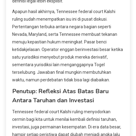
definisi legal lebih eksplisit.
Apapun hasil akhirnya, Tennessee federal court Kalshi
ruling sudah menempatkan isu ini di pusat diskusi.
Pertentangan terbuka antara negara bagian seperti
Nevada, Maryland, serta Tennessee membuat tekanan
menuju kepastian hukum meningkat. Pasar benci
ketidakjelasan. Operator enggan berinvestasi besar ketika
satu yurisdiksi menyebut produk mereka derivatif,
sementara yurisdiksi lain menganggapnya Togel
terselubung. Jawaban final mungkin membutuhkan
waktu, namun perdebatan tidak bisa lagi diabaikan.
Penutup: Refleksi Atas Batas Baru
Antara Taruhan dan Investasi
Tennessee federal court Kalshi ruling menyodorkan
cermin bagi kita untuk menilai kembali definisi taruhan,
investasi, juga permainan kesempatan. Di era data besar,
hampir setiap peristiwa dapat diubah menjadi angka lalu