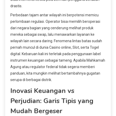
drastis.
Perbedaan tajam antar wilayah ini berpotensi memicu
perlombaan regulasi. Operator bisa memilih beroperasi
dari negara bagian yang cenderung melihat produk
mereka sebagai swap, lalu menawarkan layanan ke
wilayah lain secara daring. Fenomena lintas batas sudah
pernah muncul di dunia Casino online, Slot, serta Togel
digital. Kebaruan kali ini terletak pada penggunaan label
instrumen keuangan sebagai tameng. Apabila Mahkamah
Agung atau regulator federal tidak segera memberi
panduan, kita mungkin melihat bertambahnya gugatan
serupa di berbagai distrik.
Inovasi Keuangan vs
Perjudian: Garis Tipis yang
Mudah Bergeser