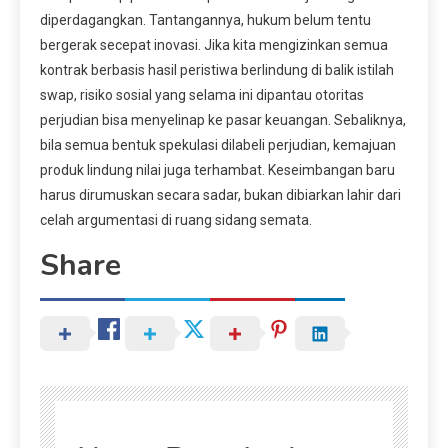
diperdagangkan. Tantangannya, hukum belum tentu
bergerak secepat inovasi. Jika kita mengizinkan semua
kontrak berbasis hasil peristiwa berlindung di balik istilah
swap, risiko sosial yang selama ini dipantau otoritas
perjudian bisa menyelinap ke pasar keuangan. Sebaliknya,
bila semua bentuk spekulasi dilabeli perjudian, kemajuan
produk lindung nilai juga terhambat. Keseimbangan baru
harus dirumuskan secara sadar, bukan dibiarkan lahir dari
celah argumentasi di ruang sidang semata.
Share