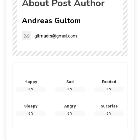
About Post Author
Andreas Gultom
gltmadrs@gmail.com
Happy
Sad
Excited
0
%
0
%
0
%
Sleepy
Angry
Surprise
0
%
0
%
0
%