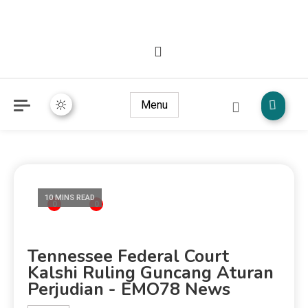
Portal hiburan digital yang membahas permainan online secara
Nordic Junior Curling -
informatif dan ringan persembahan dari EMO78.
Wawasan Hiburan Digital di Era
Menu
Permainan Online Oleh EMO78
10 MINS READ
0
0
Tennessee Federal Court
Kalshi Ruling Guncang Aturan
Perjudian - EMO78 News