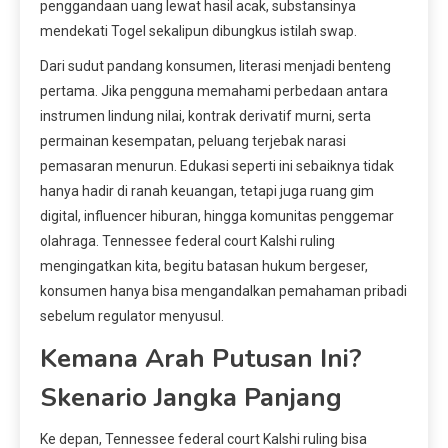
penggandaan uang lewat hasil acak, substansinya
mendekati Togel sekalipun dibungkus istilah swap.
Dari sudut pandang konsumen, literasi menjadi benteng
pertama. Jika pengguna memahami perbedaan antara
instrumen lindung nilai, kontrak derivatif murni, serta
permainan kesempatan, peluang terjebak narasi
pemasaran menurun. Edukasi seperti ini sebaiknya tidak
hanya hadir di ranah keuangan, tetapi juga ruang gim
digital, influencer hiburan, hingga komunitas penggemar
olahraga. Tennessee federal court Kalshi ruling
mengingatkan kita, begitu batasan hukum bergeser,
konsumen hanya bisa mengandalkan pemahaman pribadi
sebelum regulator menyusul.
Kemana Arah Putusan Ini?
Skenario Jangka Panjang
Ke depan, Tennessee federal court Kalshi ruling bisa