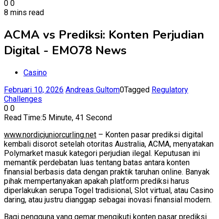
0
0
8 mins read
ACMA vs Prediksi: Konten Perjudian
Digital - EMO78 News
Casino
Februari 10, 2026
Andreas Gultom
0
Tagged
Regulatory
Challenges
0
0
Read Time:
5 Minute, 41 Second
www.nordicjuniorcurling.net
– Konten pasar prediksi digital
kembali disorot setelah otoritas Australia, ACMA, menyatakan
Polymarket masuk kategori perjudian ilegal. Keputusan ini
memantik perdebatan luas tentang batas antara konten
finansial berbasis data dengan praktik taruhan online. Banyak
pihak mempertanyakan apakah platform prediksi harus
diperlakukan serupa Togel tradisional, Slot virtual, atau Casino
daring, atau justru dianggap sebagai inovasi finansial modern.
Bagi pengguna yang gemar mengikuti konten pasar prediksi