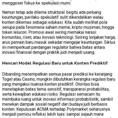
menggeser fokus ke spekulasi murni.
Namun tetap ada dilema struktural: begitu ada peluang
keuntungan, perilaku spekulatif sulit dikendalikan walau
konten dikemas sebagai edukasi. Kita sudah melihat pola
serupa pada fenomena saham meme, kripto musiman, hingga
token lelucon. Promosi awal sering memakai narasi
komunitas, riset, atau inovasi teknologi. Seiring lonjakan harga,
arus pemain baru masuk sekadar mengejar keuntungan. Siklus
ini memperkuat pandangan regulator bahwa batas antara
inovasi finansial dengan praktik judi menjadi usang.
Mencari Model Regulasi Baru untuk Konten Prediktif
Dibanding menempatkan semua pasar prediksi ke keranjang
Togel atau Casino, mungkin dibutuhkan kerangka regulasi baru
yang mengakui nuansa konten prediktif. Otoritas bisa
menetapkan batas tema sensitif, transparansi probabilitas,
serta kewajiban edukasi risiko. Regulasi semacam itu
membuka ruang untuk inovasi informasi probabilistik, sambil
menekan dampak sosial negatif dari budaya judi berbasis
konten. Keputusan ACMA terhadap Polymarket seharusnya
menjadi pemicu refleksi lebih luas: sampai sejauh mana