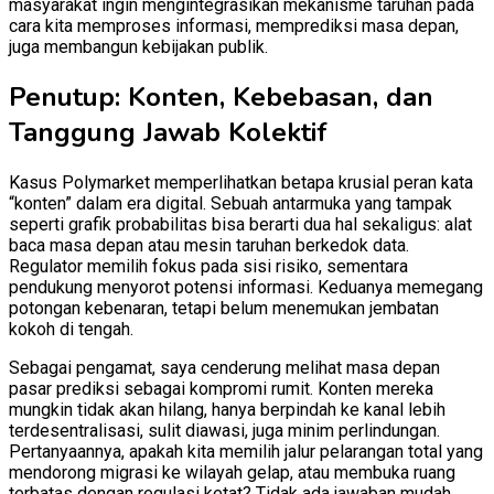
masyarakat ingin mengintegrasikan mekanisme taruhan pada
cara kita memproses informasi, memprediksi masa depan,
juga membangun kebijakan publik.
Penutup: Konten, Kebebasan, dan
Tanggung Jawab Kolektif
Kasus Polymarket memperlihatkan betapa krusial peran kata
“konten” dalam era digital. Sebuah antarmuka yang tampak
seperti grafik probabilitas bisa berarti dua hal sekaligus: alat
baca masa depan atau mesin taruhan berkedok data.
Regulator memilih fokus pada sisi risiko, sementara
pendukung menyorot potensi informasi. Keduanya memegang
potongan kebenaran, tetapi belum menemukan jembatan
kokoh di tengah.
Sebagai pengamat, saya cenderung melihat masa depan
pasar prediksi sebagai kompromi rumit. Konten mereka
mungkin tidak akan hilang, hanya berpindah ke kanal lebih
terdesentralisasi, sulit diawasi, juga minim perlindungan.
Pertanyaannya, apakah kita memilih jalur pelarangan total yang
mendorong migrasi ke wilayah gelap, atau membuka ruang
terbatas dengan regulasi ketat? Tidak ada jawaban mudah,