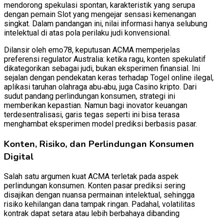
mendorong spekulasi spontan, karakteristik yang serupa
dengan pemain Slot yang mengejar sensasi kemenangan
singkat. Dalam pandangan ini, nilai informasi hanya selubung
intelektual di atas pola perilaku judi konvensional.
Dilansir oleh emo78, keputusan ACMA memperjelas
preferensi regulator Australia: ketika ragu, konten spekulatif
dikategorikan sebagai judi, bukan eksperimen finansial. Ini
sejalan dengan pendekatan keras terhadap Togel online ilegal,
aplikasi taruhan olahraga abu‑abu, juga Casino kripto. Dari
sudut pandang perlindungan konsumen, strategi ini
memberikan kepastian. Namun bagi inovator keuangan
terdesentralisasi, garis tegas seperti ini bisa terasa
menghambat eksperimen model prediksi berbasis pasar.
Konten, Risiko, dan Perlindungan Konsumen
Digital
Salah satu argumen kuat ACMA terletak pada aspek
perlindungan konsumen. Konten pasar prediksi sering
disajikan dengan nuansa permainan intelektual, sehingga
risiko kehilangan dana tampak ringan. Padahal, volatilitas
kontrak dapat setara atau lebih berbahaya dibanding