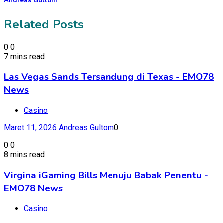
Andreas Gultom
Related Posts
0
0
7 mins read
Las Vegas Sands Tersandung di Texas - EMO78
News
Casino
Maret 11, 2026
Andreas Gultom
0
0
0
8 mins read
Virgina iGaming Bills Menuju Babak Penentu -
EMO78 News
Casino