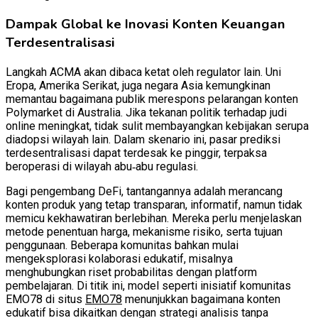
Dampak Global ke Inovasi Konten Keuangan
Terdesentralisasi
Langkah ACMA akan dibaca ketat oleh regulator lain. Uni
Eropa, Amerika Serikat, juga negara Asia kemungkinan
memantau bagaimana publik merespons pelarangan konten
Polymarket di Australia. Jika tekanan politik terhadap judi
online meningkat, tidak sulit membayangkan kebijakan serupa
diadopsi wilayah lain. Dalam skenario ini, pasar prediksi
terdesentralisasi dapat terdesak ke pinggir, terpaksa
beroperasi di wilayah abu‑abu regulasi.
Bagi pengembang DeFi, tantangannya adalah merancang
konten produk yang tetap transparan, informatif, namun tidak
memicu kekhawatiran berlebihan. Mereka perlu menjelaskan
metode penentuan harga, mekanisme risiko, serta tujuan
penggunaan. Beberapa komunitas bahkan mulai
mengeksplorasi kolaborasi edukatif, misalnya
menghubungkan riset probabilitas dengan platform
pembelajaran. Di titik ini, model seperti inisiatif komunitas
EMO78 di situs
EMO78
menunjukkan bagaimana konten
edukatif bisa dikaitkan dengan strategi analisis tanpa