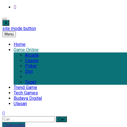
Skip
Nordic Junior Curling - Wawasan Hiburan Digital di Era Perma
Portal hiburan digital yang membahas permainan online secara
to
content
site mode button
Menu
Home
Game Online
Arcade
Casino
Poker
Slot
Sport
Togel
Trend Game
Tech Games
Budaya Digital
Ulasan
Cari
untuk:
Subscribe