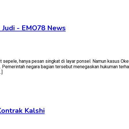
 Judi - EMO78 News
hat sepele, hanya pesan singkat di layar ponsel. Namun kasus Oke
uh. Pemerintah negara bagian tersebut menegaskan hukuman terha
…]
ontrak Kalshi