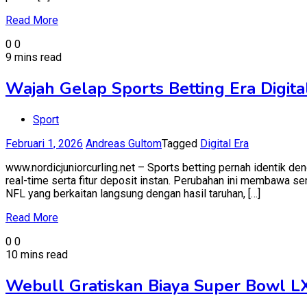
Read More
0
0
9 mins read
Wajah Gelap Sports Betting Era Digit
Sport
Februari 1, 2026
Andreas Gultom
Tagged
Digital Era
www.nordicjuniorcurling.net – Sports betting pernah identik den
real-time serta fitur deposit instan. Perubahan ini membawa s
NFL yang berkaitan langsung dengan hasil taruhan, […]
Read More
0
0
10 mins read
Webull Gratiskan Biaya Super Bowl 