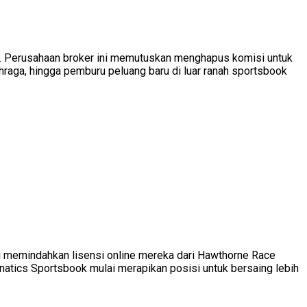
LX. Perusahaan broker ini memutuskan menghapus komisi untuk
hraga, hingga pemburu peluang baru di luar ranah sportsbook
esmi memindahkan lisensi online mereka dari Hawthorne Race
natics Sportsbook mulai merapikan posisi untuk bersaing lebih