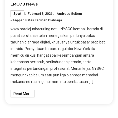
EMO78 News
Februari 8, 2026
Andreas Gultom
Sport
Tagged
Batas Taruhan Olahraga
www.nordicjuniorcurling.net – NYSGC kembali berada di
pusat sorotan setelah menegaskan perlunya batas
taruhan olahraga digital, khususnya untuk pasar prop bet
individu. Pernyataan terbaru regulator New York itu
memicu diskusi hangat soal keseimbangan antara
kebebasan bertaruh, perlindungan pemain, serta
integritas pertandingan profesional. Menariknya, NYSGC
mengungkap belum satu pun liga olahraga memakai
mekanisme resmi guna meminta pembatasan […]
Read More