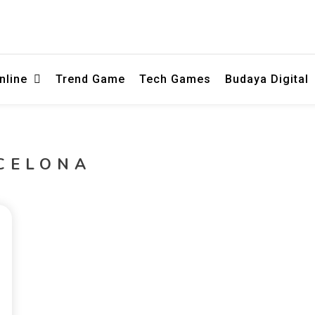
ng membahas permainan online secara informatif dan ringan persemb
or Curling - Wawasan Hiburan Digi
nline
Trend Game
Tech Games
Budaya Digital
EMO78
CELONA