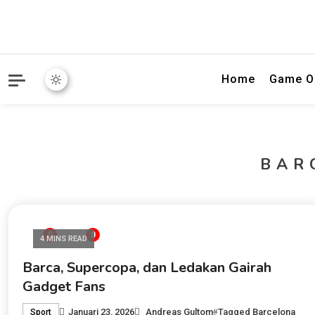
Portal hiburan digital ya
Nordic Juni
Home
Game O
BAR
0
0
4 MINS READ
Barca, Supercopa, dan Ledakan Gairah
Gadget Fans
Januari 23, 2026
Andreas Gultom
Tagged
Barcelona
Sport