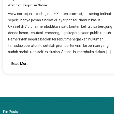
Tagged
Perjudian Online
www.nordicjuniorcurling.net – Konten promosi judi sering terlihat
sepele, hanya pesan singkat di layar ponsel. Namun kasus
OkeBet di Victoria membuktikan, satu konten keliru bisa berujung
denda besar, reputasi tercoreng, juga kepercayaan publik runtuh.
Pemerintah negara bagian tersebut menegaskan hukuman
terhadap operator itu setelah promosi terkirim ke pemain yang
sudah melakukan self-exclusion. Situasi ini membuka diskusi […]
Read More
Pin Posts