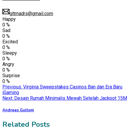
gltmadrs@gmail.com
Happy
0
%
Sad
0
%
Excited
0
%
Sleepy
0
%
Angry
0
%
Surprise
0
%
Navigasi
Previous:
Virginia Sweepstakes Casinos Ban dan Era Baru
iGaming
pos
Next:
Desain Rumah Minimalis Mewah Setelah Jackpot 15M
Andreas Gultom
Related Posts