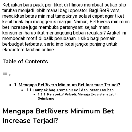
Kebijakan baru pajak per-tiket di Illinois membuat setiap slip
taruhan menjadi lebih mahal bagi operator. Bagi BetRivers,
menaikkan batas minimal tampaknya solusi cepat agar tiket
kecil tidak lagi menggerus margin. Namun, BetRivers minimum
bet increase juga membuka pertanyaan: sejauh mana
konsumen harus ikut menanggung beban regulasi? Artikel ini
membedah motif di balik perubahan, risiko bagi pemain
berbudget terbatas, serta implikasi jangka panjang untuk
ekosistem taruhan online.
Table of Contents
Mengapa BetRivers Minimum Bet Increase Terjadi?
Dampak bagi Pemain Kecil dan Pasar Taruhan
Perspektif Pribadi: Menuju Ekosistem Lebih
Seimbang
Mengapa BetRivers Minimum Bet
Increase Terjadi?