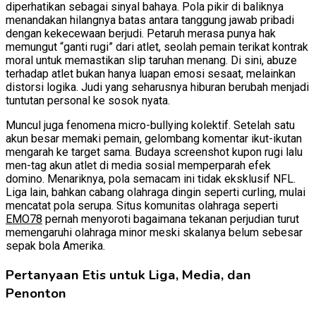
diperhatikan sebagai sinyal bahaya. Pola pikir di baliknya
menandakan hilangnya batas antara tanggung jawab pribadi
dengan kekecewaan berjudi. Petaruh merasa punya hak
memungut “ganti rugi” dari atlet, seolah pemain terikat kontrak
moral untuk memastikan slip taruhan menang. Di sini, abuze
terhadap atlet bukan hanya luapan emosi sesaat, melainkan
distorsi logika. Judi yang seharusnya hiburan berubah menjadi
tuntutan personal ke sosok nyata.
Muncul juga fenomena micro-bullying kolektif. Setelah satu
akun besar memaki pemain, gelombang komentar ikut-ikutan
mengarah ke target sama. Budaya screenshot kupon rugi lalu
men-tag akun atlet di media sosial memperparah efek
domino. Menariknya, pola semacam ini tidak eksklusif NFL.
Liga lain, bahkan cabang olahraga dingin seperti curling, mulai
mencatat pola serupa. Situs komunitas olahraga seperti
EMO78
pernah menyoroti bagaimana tekanan perjudian turut
memengaruhi olahraga minor meski skalanya belum sebesar
sepak bola Amerika.
Pertanyaan Etis untuk Liga, Media, dan
Penonton