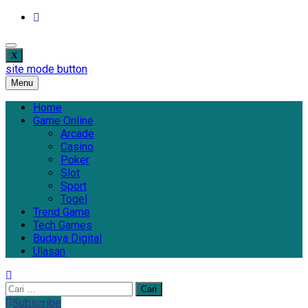
Skip
Nordic Junior Curling - Wawasan Hiburan Digital di Era
Portal hiburan digital yang membahas permainan online secara
to
Permainan Online Oleh EMO78
informatif dan ringan persembahan dari EMO78.
content
site mode button
Menu
Home
Game Online
Arcade
Casino
Poker
Slot
Sport
Togel
Trend Game
Tech Games
Budaya Digital
Ulasan
Cari
untuk:
Subscribe