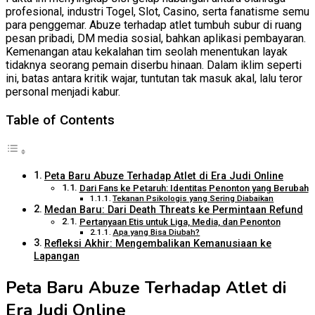
profesional, industri Togel, Slot, Casino, serta fanatisme semu
para penggemar. Abuze terhadap atlet tumbuh subur di ruang
pesan pribadi, DM media sosial, bahkan aplikasi pembayaran.
Kemenangan atau kekalahan tim seolah menentukan layak
tidaknya seorang pemain diserbu hinaan. Dalam iklim seperti
ini, batas antara kritik wajar, tuntutan tak masuk akal, lalu teror
personal menjadi kabur.
Table of Contents
Peta Baru Abuze Terhadap Atlet di Era Judi Online
Dari Fans ke Petaruh: Identitas Penonton yang Berubah
Tekanan Psikologis yang Sering Diabaikan
Medan Baru: Dari Death Threats ke Permintaan Refund
Pertanyaan Etis untuk Liga, Media, dan Penonton
Apa yang Bisa Diubah?
Refleksi Akhir: Mengembalikan Kemanusiaan ke
Lapangan
Peta Baru Abuze Terhadap Atlet di
Era Judi Online