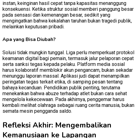
instan, keinginan hasil cepat tanpa kapasitas menanggung
konsekuensi. Ketika struktur sosial memberi panggung besar
pada sensasi dan kemenangan besar, sedikit yang
mengingatkan bahwa kekalahan taruhan bukan tragedi publik,
melainkan keputusan pribadi.
Apa yang Bisa Diubah?
Solusi tidak mungkin tunggal. Liga perlu memperkuat protokol
keamanan digital bagi pemain, termasuk jalur pelaporan cepat
serta sanksi tegas kepada pelaku. Platform media sosial
harus kolaboratif memblokir akun pengancam, bukan sekadar
menunggu laporan massal. Aplikasi judi dapat menampilkan
peringatan tegas terkait etika, di samping pesan tentang
bahaya kecanduan. Pendidikan publik penting, terutama
menekankan bahwa abuze terhadap atlet bukan cara sehat
mengelola kekecewaan. Pada akhirnya, penggemar harus
kembali melihat olahraga sebagai ruang cerita manusia, bukan
semata mesin pengganda saldo.
Refleksi Akhir: Mengembalikan
Kemanusiaan ke Lapangan