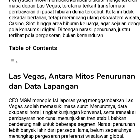
masa depan Las Vegas, terutama terkait transformasi
pembayaran di pusat hiburan dunia tersebut. Kota ini tidak
sekadar bertahan, tetapi merancang ulang ekosistem wisata,
Casino, Slot, hingga area hiburan keluarga, agar sejalan deng
pola konsumsi digital. Di tengah narasi penurunan, justru
terlihat pola pergeseran, bukan kemunduran.
Table of Contents
Las Vegas, Antara Mitos Penurunan
dan Data Lapangan
CEO MGM menepis isi laporan yang menggambarkan Las
Vegas seolah memasuki masa surut. Menurutnya, data
okupansi hotel, tingkat kunjungan konvensi, serta transaksi
pembayaran non-tunai menunjukkan tren stabil, bahkan
cenderung naik untuk beberapa segmen. Narasi penurunan
lebih banyak lahir dari persepsi lama, belum sepenuhnya
menangkap pergeseran preferensi wisatawan global.