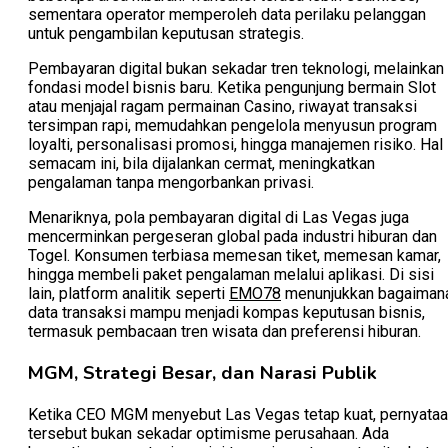
sementara operator memperoleh data perilaku pelanggan
untuk pengambilan keputusan strategis.
Pembayaran digital bukan sekadar tren teknologi, melainkan
fondasi model bisnis baru. Ketika pengunjung bermain Slot
atau menjajal ragam permainan Casino, riwayat transaksi
tersimpan rapi, memudahkan pengelola menyusun program
loyalti, personalisasi promosi, hingga manajemen risiko. Hal
semacam ini, bila dijalankan cermat, meningkatkan
pengalaman tanpa mengorbankan privasi.
Menariknya, pola pembayaran digital di Las Vegas juga
mencerminkan pergeseran global pada industri hiburan dan
Togel. Konsumen terbiasa memesan tiket, memesan kamar,
hingga membeli paket pengalaman melalui aplikasi. Di sisi
lain, platform analitik seperti
EMO78
menunjukkan bagaiman
data transaksi mampu menjadi kompas keputusan bisnis,
termasuk pembacaan tren wisata dan preferensi hiburan.
MGM, Strategi Besar, dan Narasi Publik
Ketika CEO MGM menyebut Las Vegas tetap kuat, pernyata
tersebut bukan sekadar optimisme perusahaan. Ada