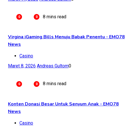
8 mins read
0
0
Virgina iGaming Bills Menuju Babak Penentu - EMO78
News
Casino
Maret 8, 2026
Andreas Gultom
0
8 mins read
0
0
Konten Donasi Besar Untuk Senyum Anak - EMO78
News
Casino