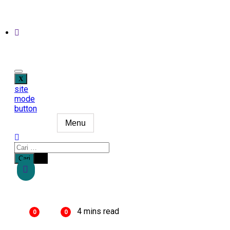
Skip
to
Portal hiburan digital yang membahas permainan online
Nordic Junior Curling - Wawasan Hiburan Digital di Era
content
secara informatif dan ringan persembahan dari EMO78.
Permainan Online Oleh EMO78
site
mode
button
Menu
Cari
untuk:
4 mins read
0
0