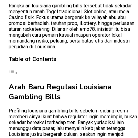
Rangkaian louisiana gambling bills tersebut tidak sekadar
menyentuh ranah Togel tradisional, Slot online, atau meja
Casino fisik. Fokus utama bergerak ke wilayah abu‑abu:
promosi berhadiah, taruhan prop, iLottery, hingga perluasan
aturan racketeering. Dilansir oleh emo78, inisiatif itu bisa
mengubah cara pemain kasual maupun operator lokal
memandang risiko, peluang, serta batas etis dari industri
perjudian di Louisiana.
Table of Contents
Arah Baru Regulasi Louisiana
Gambling Bills
Prefiling louisiana gambling bills sebelum sidang resmi
memberi sinyal kuat bahwa regulator ingin memimpin, bukan
sekadar bereaksi terhadap tren. Banyak yurisdiksi lain
menunggu data pasar, lalu menyalin kebijakan tetangga.
Louisiana justru bergerak duluan, seakan ingin menjadi