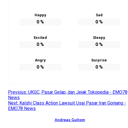
Happy
Sad
0
%
0
%
Excited
Sleepy
0
%
0
%
Angry
Surprise
0
%
0
%
Navigasi
Previous:
UKGC, Pasar Gelap, dan Jejak Tokopedia - EMO78
News
pos
Next:
Kalshi Class Action Lawsuit Usai Pasar Iran Gonjang -
EMO78 News
Andreas Gultom