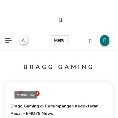
Portal hiburan digital yang membahas permainan online secara
Nordic Junior Curling -
informatif dan ringan persembahan dari EMO78.
Wawasan Hiburan Digital di Era
Menu
Permainan Online Oleh EMO78
BRAGG GAMING
0
0
9 MINS READ
Bragg Gaming di Persimpangan Kedokteran
Pasar - EMO78 News