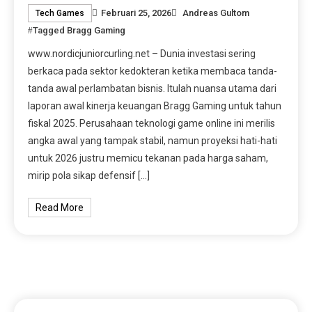
Februari 25, 2026
Andreas Gultom
Tech Games
Tagged
Bragg Gaming
www.nordicjuniorcurling.net – Dunia investasi sering
berkaca pada sektor kedokteran ketika membaca tanda-
tanda awal perlambatan bisnis. Itulah nuansa utama dari
laporan awal kinerja keuangan Bragg Gaming untuk tahun
fiskal 2025. Perusahaan teknologi game online ini merilis
angka awal yang tampak stabil, namun proyeksi hati-hati
untuk 2026 justru memicu tekanan pada harga saham,
mirip pola sikap defensif […]
Read More