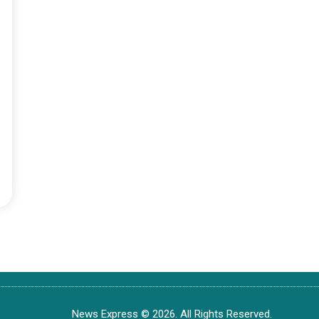
News Express © 2026. All Rights Reserved.