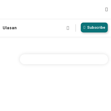
ahan dari EMO78.
tal di Era Permainan Online Oleh
Subscribe
Ulasan