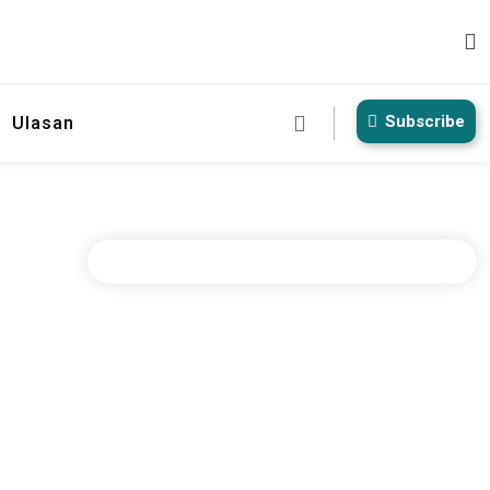
ahan dari EMO78.
tal di Era Permainan Online Oleh
Subscribe
Ulasan