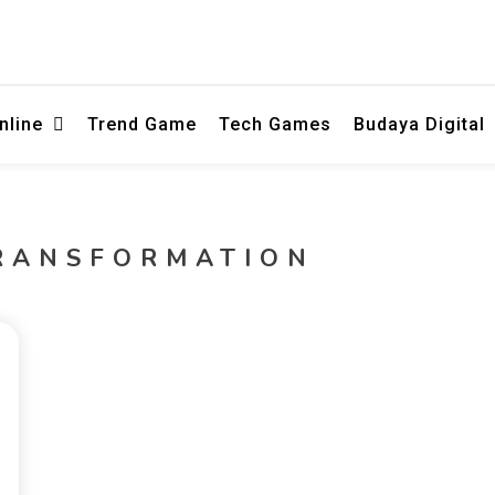
ng membahas permainan online secara informatif dan ringan persemb
or Curling - Wawasan Hiburan Digi
nline
Trend Game
Tech Games
Budaya Digital
EMO78
TRANSFORMATION