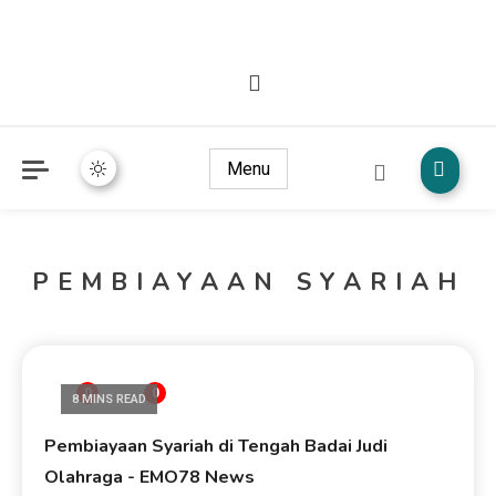
Portal hiburan digital yang membahas permainan online secara
Nordic Junior Curling -
informatif dan ringan persembahan dari EMO78.
Wawasan Hiburan Digital di Era
Menu
Permainan Online Oleh EMO78
PEMBIAYAAN SYARIAH
0
0
8 MINS READ
Pembiayaan Syariah di Tengah Badai Judi
Olahraga - EMO78 News