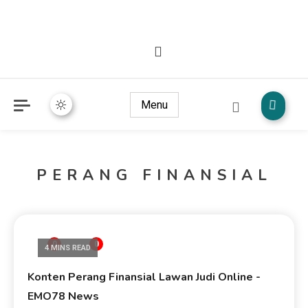
Portal hiburan digital yang membahas permainan online secara
Nordic Junior Curling -
informatif dan ringan persembahan dari EMO78.
Wawasan Hiburan Digital di Era
Menu
Permainan Online Oleh EMO78
PERANG FINANSIAL
0
0
4 MINS READ
Konten Perang Finansial Lawan Judi Online -
EMO78 News