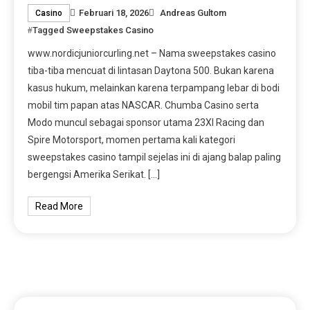
Februari 18, 2026
Andreas Gultom
Casino
Tagged
Sweepstakes Casino
www.nordicjuniorcurling.net – Nama sweepstakes casino
tiba-tiba mencuat di lintasan Daytona 500. Bukan karena
kasus hukum, melainkan karena terpampang lebar di bodi
mobil tim papan atas NASCAR. Chumba Casino serta
Modo muncul sebagai sponsor utama 23XI Racing dan
Spire Motorsport, momen pertama kali kategori
sweepstakes casino tampil sejelas ini di ajang balap paling
bergengsi Amerika Serikat. […]
Read More