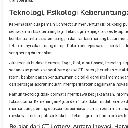
transparansi.
Teknologi, Psikologi Keberuntung
Keberhasilan dua pemain Connecticut menyentuh sisi psikologi pu
semacam ini bisa terulang lagi. Teknologi menjaga proses tetap t
kombinasi antara sistem canggih dan fantasi menang besar menc
tetap menyisakan ruang mimpi. Dalam persepsi saya, di sinilah lot
yang sering diremehkan.
Jika menilik budaya bermain Togel, Slot, atau Casino, teknologi ju
sedangkan produk seperti lotre gosok CT Lottery bertahan melalui 
resmi, bahkan papan pengumuman digital di gerai ritel memengar
dari berbagai laporan industri, memperlihatkan bagaimana inovasi d
Namun teknologi tidak otomatis membawa kebijaksanaan. Informasi
fokus utama. Kemenangan 4 juta dan 1 juta dolar mudah viral, sedang
memandang penting edukasi literasi risiko. Pemain perlu memaha
meski hadiah tampak spektakuler. Teknologi membantu proses be
Belajar dari CT Lottery: Antara Inovasi, Ha