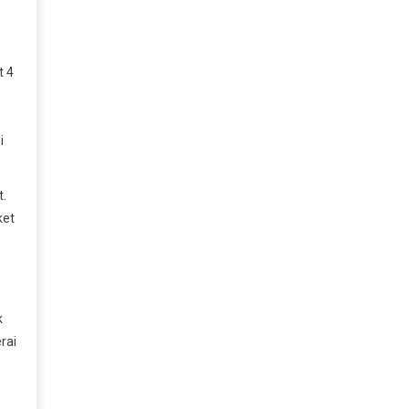
t 4
i
t.
ket
k
rai