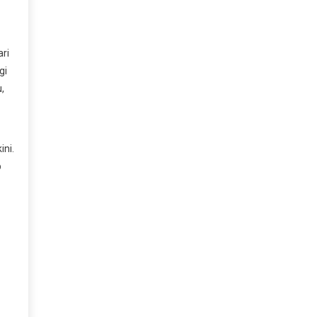
ri
gi
,
ni.
p