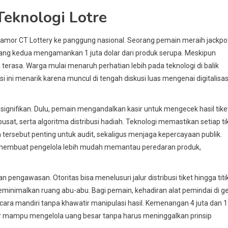
Teknologi Lotre
pamor CT Lottery ke panggung nasional. Seorang pemain meraih jackpo
menang kedua mengamankan 1 juta dolar dari produk serupa. Meskipun
 terasa. Warga mulai menaruh perhatian lebih pada teknologi di balik
 ini menarik karena muncul di tengah diskusi luas mengenai digitalisas
ignifikan. Dulu, pemain mengandalkan kasir untuk mengecek hasil tike
sat, serta algoritma distribusi hadiah. Teknologi memastikan setiap ti
 tersebut penting untuk audit, sekaligus menjaga kepercayaan publik.
sasi membuat pengelola lebih mudah memantau peredaran produk,
 pengawasan. Otoritas bisa menelusuri jalur distribusi tiket hingga titi
eminimalkan ruang abu-abu. Bagi pemain, kehadiran alat pemindai di ge
ra mandiri tanpa khawatir manipulasi hasil. Kemenangan 4 juta dan 1
tur mampu mengelola uang besar tanpa harus meninggalkan prinsip