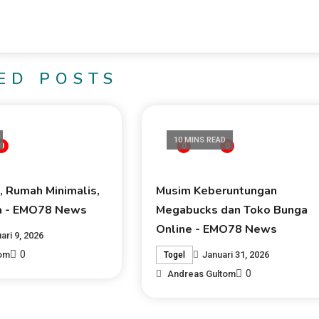
ED POSTS
10 MINS READ
0
0
0
, Rumah Minimalis,
Musim Keberuntungan
a - EMO78 News
Megabucks dan Toko Bunga
Online - EMO78 News
ari 9, 2026
0
tom
Januari 31, 2026
Togel
0
Andreas Gultom