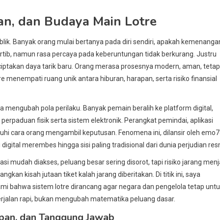
an, dan Budaya Main Lotre
blik. Banyak orang mulai bertanya pada diri sendiri, apakah kemenanga
ertib, namun rasa percaya pada keberuntungan tidak berkurang. Justru
iptakan daya tarik baru. Orang merasa prosesnya modern, aman, tetap
re menempati ruang unik antara hiburan, harapan, serta risiko finansial
ga mengubah pola perilaku. Banyak pemain beralih ke platform digital,
perpaduan fisik serta sistem elektronik. Perangkat pemindai, aplikasi
uhi cara orang mengambil keputusan. Fenomena ini, dilansir oleh emo
igital merembes hingga sisi paling tradisional dari dunia perjudian res
 mudah diakses, peluang besar sering disorot, tapi risiko jarang menj
kan kisah jutaan tiket kalah jarang diberitakan. Di titik ini, saya
mi bahwa sistem lotre dirancang agar negara dan pengelola tetap unt
rjalan rapi, bukan mengubah matematika peluang dasar.
rapan, dan Tanggung Jawab