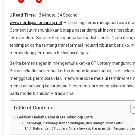
0
0
Read Time:
3 Minute, 34 Second
www.nordicjuniorcurling.net
– Teknologi terus mengubah cara oran
Connecticut menunjukkan betapa besar dampak inovasi tersebut
lotre modern. Satu tiket mengantarkan hadiah senilai 4 juta dolar, 
tersimpan cerita tentang transformasi industri hiburan berisiko, mul
memandang permainan berlisensi negara.
Berita kemenangan ini mengemuka ketika CT Lottery mengumumkan
Bukan sekadar selembar kertas dengan lapisan perak, tiket sekara
menggosok permukaan lalu memindai kode melalui terminal resmi.
menekan peluang kecurangan. Fenomena ini menegaskan bahwa tek
pada model bisnis lotre tradisional.
Table of Contents
Ledakan Hadiah Besar di Era Teknologi Lotre
Teknologi, Psikologi Keberuntungan, dan Budaya Main Lotre
Belajar dari CT Lottery: Antara Inovasi, Harapan, dan Tanggung Ja