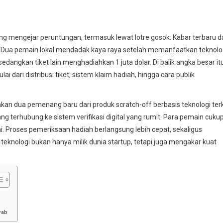
g mengejar peruntungan, termasuk lewat lotre gosok. Kabar terbaru da
. Dua pemain lokal mendadak kaya raya setelah memanfaatkan teknolo
sedangkan tiket lain menghadiahkan 1 juta dolar. Di balik angka besar itu
ai dari distribusi tiket, sistem klaim hadiah, hingga cara publik
 dua pemenang baru dari produk scratch-off berbasis teknologi terki
ng terhubung ke sistem verifikasi digital yang rumit. Para pemain cuku
 Proses pemeriksaan hadiah berlangsung lebih cepat, sekaligus
nologi bukan hanya milik dunia startup, tetapi juga mengakar kuat
wab