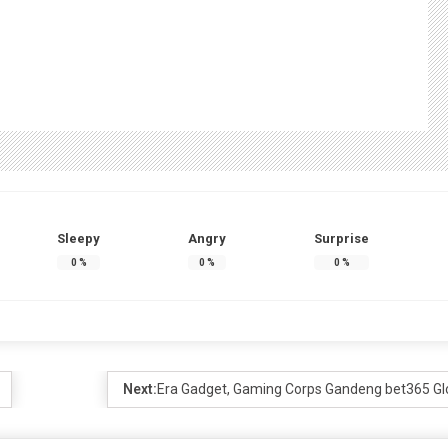
Sleepy
Angry
Surprise
0
%
0
%
0
%
Next:
Era Gadget, Gaming Corps Gandeng bet365 Gl