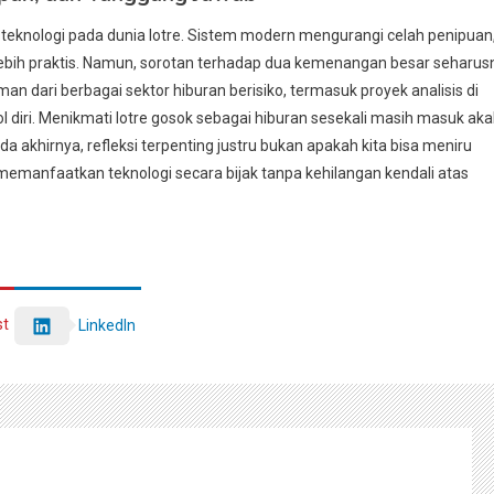
i teknologi pada dunia lotre. Sistem modern mengurangi celah penipuan
ebih praktis. Namun, sorotan terhadap dua kemenangan besar seharus
an dari berbagai sektor hiburan berisiko, termasuk proyek analisis di
l diri. Menikmati lotre gosok sebagai hiburan sesekali masih masuk akal
 akhirnya, refleksi terpenting justru bukan apakah kita bisa meniru
emanfaatkan teknologi secara bijak tanpa kehilangan kendali atas
st
LinkedIn