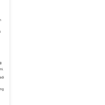
n
i
78
mi.
adi
ung