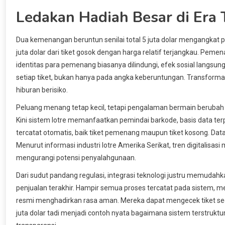
Ledakan Hadiah Besar di Era 
Dua kemenangan beruntun senilai total 5 juta dolar mengangkat 
juta dolar dari tiket gosok dengan harga relatif terjangkau. Pe
identitas para pemenang biasanya dilindungi, efek sosial langsung
setiap tiket, bukan hanya pada angka keberuntungan. Transformasi
hiburan berisiko.
Peluang menang tetap kecil, tetapi pengalaman bermain berubah s
Kini sistem lotre memanfaatkan pemindai barkode, basis data terpu
tercatat otomatis, baik tiket pemenang maupun tiket kosong. Data
Menurut informasi industri lotre Amerika Serikat, tren digitali
mengurangi potensi penyalahgunaan.
Dari sudut pandang regulasi, integrasi teknologi justru memudahkan
penjualan terakhir. Hampir semua proses tercatat pada sistem, m
resmi menghadirkan rasa aman. Mereka dapat mengecek tiket seca
juta dolar tadi menjadi contoh nyata bagaimana sistem terstruk