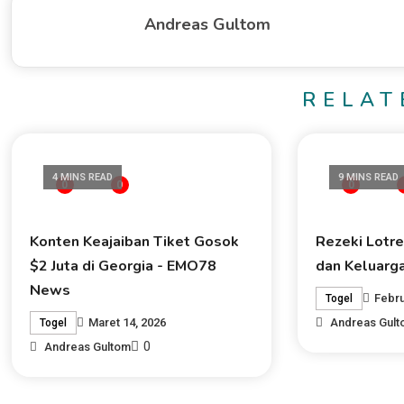
Andreas Gultom
RELAT
4 MINS READ
9 MINS READ
0
0
0
Konten Keajaiban Tiket Gosok
Rezeki Lotre
$2 Juta di Georgia - EMO78
dan Keluarg
News
Febru
Togel
Maret 14, 2026
Andreas Gul
Togel
0
Andreas Gultom