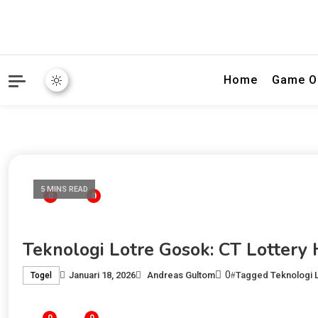
Portal hiburan digital ya
Nordic Juni
Home
Game O
5 MINS READ
0
0
Teknologi Lotre Gosok: CT Lottery 
0
Januari 18, 2026
Andreas Gultom
Tagged
Teknologi 
Togel