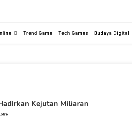
ng membahas permainan online secara informatif dan ringan persemb
or Curling - Wawasan Hiburan Digi
nline
Trend Game
Tech Games
Budaya Digital
EMO78
Hadirkan Kejutan Miliaran
Lotre