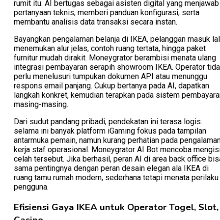
rumit itu. AI bertugas sebagai asisten digital yang menjawab
pertanyaan teknis, memberi panduan konfigurasi, serta
membantu analisis data transaksi secara instan.
Bayangkan pengalaman belanja di IKEA, pelanggan masuk la
menemukan alur jelas, contoh ruang tertata, hingga paket
furnitur mudah dirakit. Moneygrator berambisi menata ulang
integrasi pembayaran serapih showroom IKEA. Operator tid
perlu menelusuri tumpukan dokumen API atau menunggu
respons email panjang. Cukup bertanya pada AI, dapatkan
langkah konkret, kemudian terapkan pada sistem pembayara
masing-masing.
Dari sudut pandang pribadi, pendekatan ini terasa logis.
selama ini banyak platform iGaming fokus pada tampilan
antarmuka pemain, namun kurang perhatian pada pengalama
kerja staf operasional. Moneygrator AI Bot mencoba mengis
celah tersebut. Jika berhasil, peran AI di area back office bis
sama pentingnya dengan peran desain elegan ala IKEA di
ruang tamu rumah modern, sederhana tetapi menata perilaku
pengguna.
Efisiensi Gaya IKEA untuk Operator Togel, Slot,
Casino