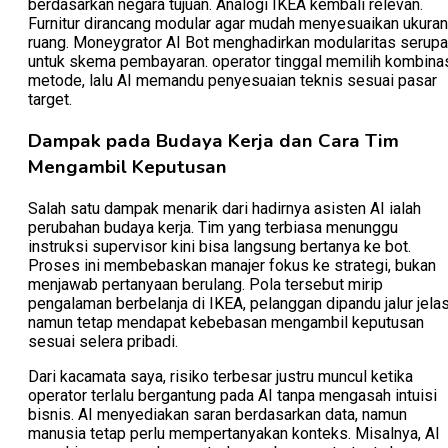
berdasarkan negara tujuan. Analogi IKEA kembali relevan.
Furnitur dirancang modular agar mudah menyesuaikan ukuran
ruang. Moneygrator AI Bot menghadirkan modularitas serupa
untuk skema pembayaran. operator tinggal memilih kombina
metode, lalu AI memandu penyesuaian teknis sesuai pasar
target.
Dampak pada Budaya Kerja dan Cara Tim
Mengambil Keputusan
Salah satu dampak menarik dari hadirnya asisten AI ialah
perubahan budaya kerja. Tim yang terbiasa menunggu
instruksi supervisor kini bisa langsung bertanya ke bot.
Proses ini membebaskan manajer fokus ke strategi, bukan
menjawab pertanyaan berulang. Pola tersebut mirip
pengalaman berbelanja di IKEA, pelanggan dipandu jalur jelas
namun tetap mendapat kebebasan mengambil keputusan
sesuai selera pribadi.
Dari kacamata saya, risiko terbesar justru muncul ketika
operator terlalu bergantung pada AI tanpa mengasah intuisi
bisnis. AI menyediakan saran berdasarkan data, namun
manusia tetap perlu mempertanyakan konteks. Misalnya, AI