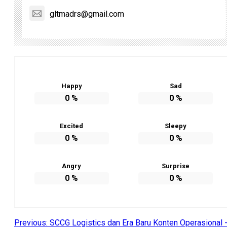
gltmadrs@gmail.com
Happy
Sad
0
%
0
%
Excited
Sleepy
0
%
0
%
Angry
Surprise
0
%
0
%
Navigasi
Previous:
SCCG Logistics dan Era Baru Konten Operasional 