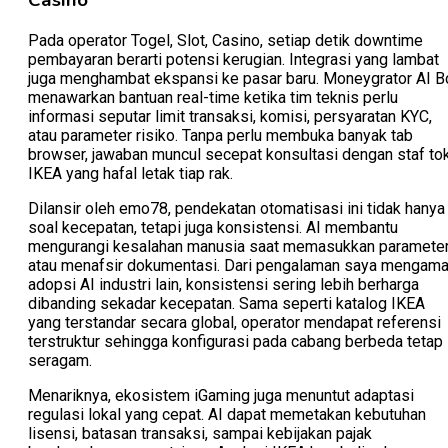
Pada operator Togel, Slot, Casino, setiap detik downtime
pembayaran berarti potensi kerugian. Integrasi yang lambat
juga menghambat ekspansi ke pasar baru. Moneygrator AI B
menawarkan bantuan real-time ketika tim teknis perlu
informasi seputar limit transaksi, komisi, persyaratan KYC,
atau parameter risiko. Tanpa perlu membuka banyak tab
browser, jawaban muncul secepat konsultasi dengan staf to
IKEA yang hafal letak tiap rak.
Dilansir oleh emo78, pendekatan otomatisasi ini tidak hanya
soal kecepatan, tetapi juga konsistensi. AI membantu
mengurangi kesalahan manusia saat memasukkan paramete
atau menafsir dokumentasi. Dari pengalaman saya mengama
adopsi AI industri lain, konsistensi sering lebih berharga
dibanding sekadar kecepatan. Sama seperti katalog IKEA
yang terstandar secara global, operator mendapat referensi
terstruktur sehingga konfigurasi pada cabang berbeda tetap
seragam.
Menariknya, ekosistem iGaming juga menuntut adaptasi
regulasi lokal yang cepat. AI dapat memetakan kebutuhan
lisensi, batasan transaksi, sampai kebijakan pajak