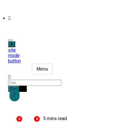
Skip
to
Portal hiburan digital yang membahas permainan online
Nordic Junior Curling - Wawasan Hiburan Digital di Era
content
secara informatif dan ringan persembahan dari EMO78.
Permainan Online Oleh EMO78
site
mode
button
Menu
Cari
untuk:
5 mins read
0
0