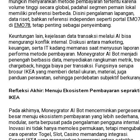
mungkin menyarankan metode pembayaran tertentu karena
volume tinggi secara global, padahal segmen pemain lokal
memiliki preferensi berbeda. Disini pengalaman lapangan,
data riset, bahkan referensi independen seperti portal EMO
di
EMO78
, tetap penting sebagai penyeimbang.
Keuntungan lain, kejelasan data transaksi melalui AI bisa
mengurangi konflik internal. Diskusi antara marketing,
keuangan, serta IT kadang memanas saat menyusun laporan
performa metode pembayaran. Moneygrator AI Bot menjadi
penengah berbasis data, menyediakan rangkuman metrik, tr
chargeback, hingga biaya per transaksi. Fungsinya serupa
brosur IKEA yang memberi detail ukuran, material, juga
panduan perawatan, sehingga perdebatan subjektif berkuran
Refleksi Akhir: Menuju Ekosistem Pembayaran seprakt
IKEA
Pada akhirnya, Moneygrator AI Bot mencerminkan pergeser
besar menuju ekosistem pembayaran yang lebih sederhana,
modular, serta berpusat pada pengalaman pengguna internal.
Inovasi ini tidak hanya memoles permukaan, tetapi menguba
cara operator Togel, Slot, Casino memandang integrasi.