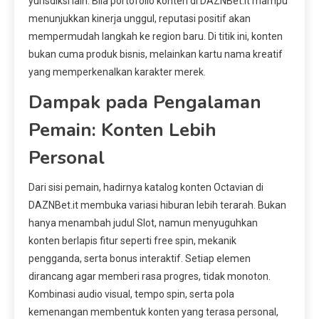
yurisdiksi lain. Bila portofolio konten di DAZNBet.it mampu
menunjukkan kinerja unggul, reputasi positif akan
mempermudah langkah ke region baru. Di titik ini, konten
bukan cuma produk bisnis, melainkan kartu nama kreatif
yang memperkenalkan karakter merek.
Dampak pada Pengalaman
Pemain: Konten Lebih
Personal
Dari sisi pemain, hadirnya katalog konten Octavian di
DAZNBet.it membuka variasi hiburan lebih terarah. Bukan
hanya menambah judul Slot, namun menyuguhkan
konten berlapis fitur seperti free spin, mekanik
pengganda, serta bonus interaktif. Setiap elemen
dirancang agar memberi rasa progres, tidak monoton.
Kombinasi audio visual, tempo spin, serta pola
kemenangan membentuk konten yang terasa personal,