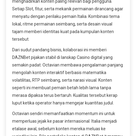
menghadirkan konten paling relevan bagi pengguna.
Setiap Slot, fitur, serta mekanik permainan dirancang agar
menyatu dengan perilaku pemain Italia. Kombinasi tema
lokal, ritme permainan seimbang, serta desain visual
tajam memberi identitas kuat pada kumpulan konten
tersebut.
Dari sudut pandang bisnis, kolaborasi ini memberi
DAZNBet pijakan stabil di lanskap Casino digital yang
semakin padat. Octavian membawa pengalaman panjang
mengolah konten interaktif berbasis matematika
volatilitas, RTP seimbang, serta narasi visual. Konten
seperti ini membuat pemain betah lebih lama tanpa
merasa dipaksa terus bertaruh. Kualitas tersebut kerap
luput ketika operator hanya mengejar kuantitas judul.
Octavian sendiri memanfaatkan momentum ini untuk
memperluas jejak ke pasar internasional. Italia menjadi
etalase awal, sebelum konten mereka meluas ke