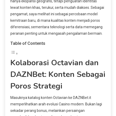
hanya ekspansi geografis, tetapi penguatan identitas
lewat konten khas, terukur, serta mudah diakses. Sebagai
pengamat, saya melihat ini sebagai percobaan model
kemitraan baru, di mana kualitas konten menjadi poros
diferensiasi, sementara teknologi serta data memegang
peranan penting untuk mengasah pengalaman bermain.
Table of Contents
Kolaborasi Octavian dan
DAZNBet: Konten Sebagai
Poros Strategi
Masuknya katalog konten Octavian ke DAZNBet.it
memperlihatkan arah evolusi Casino modern. Bukan lagi
sekadar perang bonus, melainkan persaingan