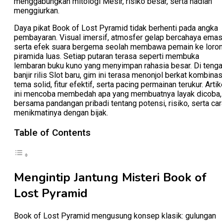
menggabungkan mitologi Mesir, risiko besar, serta hadiah
menggiurkan.
Daya pikat Book of Lost Pyramid tidak berhenti pada angka
pembayaran. Visual imersif, atmosfer gelap bercahaya emas
serta efek suara bergema seolah membawa pemain ke loro
piramida luas. Setiap putaran terasa seperti membuka
lembaran buku kuno yang menyimpan rahasia besar. Di teng
banjir rilis Slot baru, gim ini terasa menonjol berkat kombinas
tema solid, fitur efektif, serta pacing permainan terukur. Artik
ini mencoba membedah apa yang membuatnya layak dicoba,
bersama pandangan pribadi tentang potensi, risiko, serta car
menikmatinya dengan bijak.
Table of Contents
Mengintip Jantung Misteri Book of
Lost Pyramid
Book of Lost Pyramid mengusung konsep klasik: gulungan