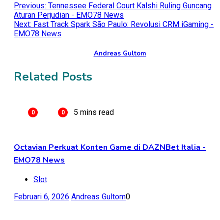
Navigasi
Previous:
Tennessee Federal Court Kalshi Ruling Guncang
Aturan Perjudian - EMO78 News
pos
Next:
Fast Track Spark São Paulo: Revolusi CRM iGaming -
EMO78 News
Andreas Gultom
Related Posts
5 mins read
0
0
Octavian Perkuat Konten Game di DAZNBet Italia -
EMO78 News
Slot
Februari 6, 2026
Andreas Gultom
0