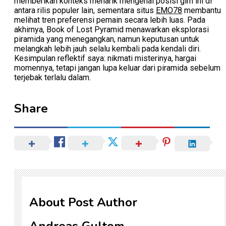
memberikan konteks menarik mengenai posisi gim ini di
antara rilis populer lain, sementara situs
EMO78
membantu
melihat tren preferensi pemain secara lebih luas. Pada
akhirnya, Book of Lost Pyramid menawarkan eksplorasi
piramida yang menegangkan, namun keputusan untuk
melangkah lebih jauh selalu kembali pada kendali diri.
Kesimpulan reflektif saya: nikmati misterinya, hargai
momennya, tetapi jangan lupa keluar dari piramida sebelum
terjebak terlalu dalam.
Share
About Post Author
Andreas Gultom