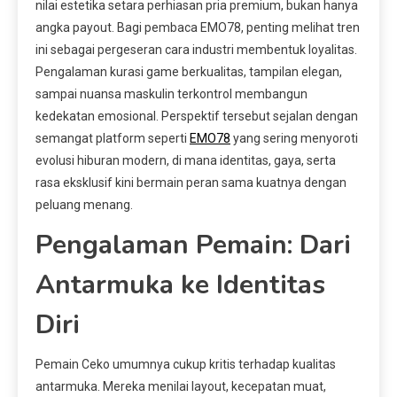
nilai estetika setara perhiasan pria premium, bukan hanya
angka payout. Bagi pembaca EMO78, penting melihat tren
ini sebagai pergeseran cara industri membentuk loyalitas.
Pengalaman kurasi game berkualitas, tampilan elegan,
sampai nuansa maskulin terkontrol membangun
kedekatan emosional. Perspektif tersebut sejalan dengan
semangat platform seperti
EMO78
yang sering menyoroti
evolusi hiburan modern, di mana identitas, gaya, serta
rasa eksklusif kini bermain peran sama kuatnya dengan
peluang menang.
Pengalaman Pemain: Dari
Antarmuka ke Identitas
Diri
Pemain Ceko umumnya cukup kritis terhadap kualitas
antarmuka. Mereka menilai layout, kecepatan muat,