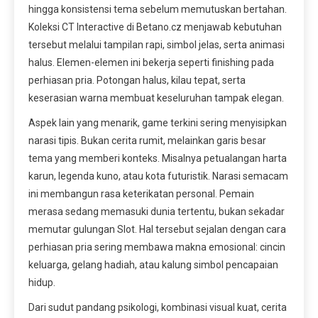
hingga konsistensi tema sebelum memutuskan bertahan.
Koleksi CT Interactive di Betano.cz menjawab kebutuhan
tersebut melalui tampilan rapi, simbol jelas, serta animasi
halus. Elemen-elemen ini bekerja seperti finishing pada
perhiasan pria. Potongan halus, kilau tepat, serta
keserasian warna membuat keseluruhan tampak elegan.
Aspek lain yang menarik, game terkini sering menyisipkan
narasi tipis. Bukan cerita rumit, melainkan garis besar
tema yang memberi konteks. Misalnya petualangan harta
karun, legenda kuno, atau kota futuristik. Narasi semacam
ini membangun rasa keterikatan personal. Pemain
merasa sedang memasuki dunia tertentu, bukan sekadar
memutar gulungan Slot. Hal tersebut sejalan dengan cara
perhiasan pria sering membawa makna emosional: cincin
keluarga, gelang hadiah, atau kalung simbol pencapaian
hidup.
Dari sudut pandang psikologi, kombinasi visual kuat, cerita