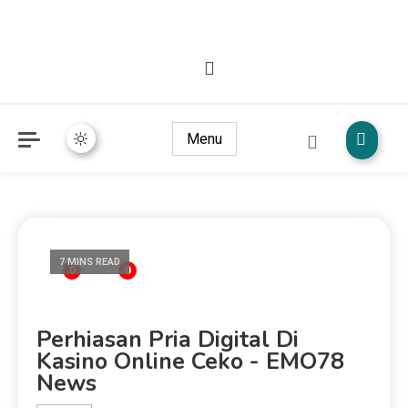
Portal hiburan digital yang membahas permainan online secara
Nordic Junior Curling -
informatif dan ringan persembahan dari EMO78.
Wawasan Hiburan Digital di Era
Menu
Permainan Online Oleh EMO78
7 MINS READ
0
0
Perhiasan Pria Digital Di
Kasino Online Ceko - EMO78
News