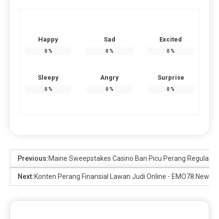
Happy
Sad
Excited
0
%
0
%
0
%
Sleepy
Angry
Surprise
0
%
0
%
0
%
Previous:
Maine Sweepstakes Casino Ban Picu Perang Regulasi
Next:
Konten Perang Finansial Lawan Judi Online - EMO78 News