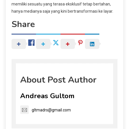
memiliki sesuatu yang terasa eksklusif tetap bertahan,
hanya medianya saja yang kini bertransformasi ke layar.
Share
About Post Author
Andreas Gultom
gltmadrs@gmail.com