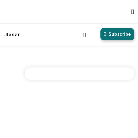
ahan dari EMO78.
tal di Era Permainan Online Oleh
Subscribe
Ulasan