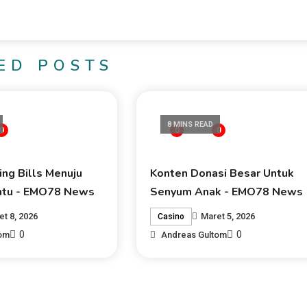
ED POSTS
8 MINS READ
0
0
0
ing Bills Menuju
Konten Donasi Besar Untuk
ntu - EMO78 News
Senyum Anak - EMO78 News
et 8, 2026
Maret 5, 2026
Casino
0
0
tom
Andreas Gultom