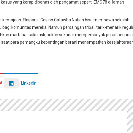
tudi kasus yang kerap dibahas oleh pengamat seperti EMO78 di laman
na kemajuan. Ekspansi Casino Catawba Nation bisa membawa sekolah
ru bagi komunitas mereka. Namun persaingan tribal, tarik-menarik regula
ihkan martabat suku asli, bukan sekadar memperbanyak pusat perjudi
ncul saat para pemangku kepentingan berani menempatkan kesejahteraa
st
LinkedIn