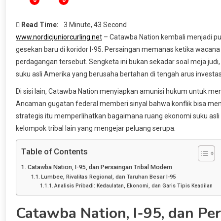
0
0
Read Time:
3 Minute, 43 Second
www.nordicjuniorcurling.net
– Catawba Nation kembali menjadi pu
gesekan baru di koridor I-95. Persaingan memanas ketika wacana 
perdagangan tersebut. Sengketa ini bukan sekadar soal meja judi, S
suku asli Amerika yang berusaha bertahan di tengah arus investa
Di sisi lain, Catawba Nation menyiapkan amunisi hukum untuk me
Ancaman gugatan federal memberi sinyal bahwa konflik bisa menjal
strategis itu memperlihatkan bagaimana ruang ekonomi suku asli 
kelompok tribal lain yang mengejar peluang serupa.
Table of Contents
Catawba Nation, I-95, dan Persaingan Tribal Modern
Lumbee, Rivalitas Regional, dan Taruhan Besar I-95
Analisis Pribadi: Kedaulatan, Ekonomi, dan Garis Tipis Keadilan
Catawba Nation, I-95, dan Pe