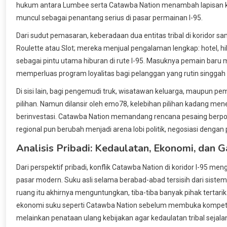
hukum antara Lumbee serta Catawba Nation menambah lapisan ko
muncul sebagai penantang serius di pasar permainan I-95.
Dari sudut pemasaran, keberadaan dua entitas tribal di koridor 
Roulette atau Slot; mereka menjual pengalaman lengkap: hotel, hi
sebagai pintu utama hiburan di rute I-95. Masuknya pemain bar
memperluas program loyalitas bagi pelanggan yang rutin singgah di 
Di sisi lain, bagi pengemudi truk, wisatawan keluarga, maupun pe
pilihan. Namun dilansir oleh emo78, kelebihan pilihan kadang me
berinvestasi. Catawba Nation memandang rencana pesaing berpo
regional pun berubah menjadi arena lobi politik, negosiasi denga
Analisis Pribadi: Kedaulatan, Ekonomi, dan G
Dari perspektif pribadi, konflik Catawba Nation di koridor I-95 me
pasar modern. Suku asli selama berabad-abad tersisih dari sistem 
ruang itu akhirnya menguntungkan, tiba-tiba banyak pihak tertar
ekonomi suku seperti Catawba Nation sebelum membuka kompetisi
melainkan penataan ulang kebijakan agar kedaulatan tribal seja