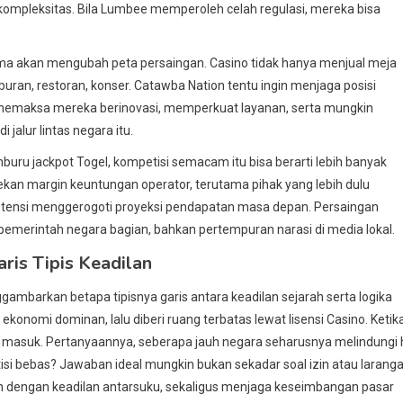
mpleksitas. Bila Lumbee memperoleh celah regulasi, mereka bisa
sama akan mengubah peta persaingan. Casino tidak hanya menjual meja
buran, restoran, konser. Catawba Nation tentu ingin menjaga posisi
u memaksa mereka berinovasi, memperkuat layanan, serta mungkin
jalur lintas negara itu.
mburu jackpot Togel, kompetisi semacam itu bisa berarti lebih banyak
nekan margin keuntungan operator, terutama pihak yang lebih dulu
tensi menggerogoti proyeksi pendapatan masa depan. Persaingan
n pemerintah negara bagian, bahkan pertempuran narasi di media lokal.
aris Tipis Keadilan
nggambarkan betapa tipisnya garis antara keadilan sejarah serta logika
ekonomi dominan, lalu diberi ruang terbatas lewat lisensi Casino. Ketik
ik masuk. Pertanyaannya, seberapa jauh negara seharusnya melindungi
 bebas? Jawaban ideal mungkin bukan sekadar soal izin atau laranga
lan dengan keadilan antarsuku, sekaligus menjaga keseimbangan pasar