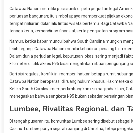
Catawba Nation memiliki posisi unik di peta perjudian legal Ameri
perluasan bangunan; itu simbol upaya memperkuat pijakan ekonomi 
tempat miliaran dolar lalu lintas wisata bertemu. Bagi Catawba Na
tenaga kerja, kemandirian finansial, serta penguatan program sos
Namun, ketika kabar muncul bahwa South Carolina mungkin mengizin
lebih tegang. Catawba Nation menilai kehadiran pesaing bisa m
Dalam dunia perjudian legal, keputusan lokasi sering menjadi fa
kilometer di titik akses I-95 bisa mengalihkan ribuan pengunjung se
Dari sisi regulasi, konflik ini memperlihatkan betapa rumit hubung
Catawba Nation beroperasi di ruang hukum khusus. Hak mereka diaku
Ketika South Carolina mempertimbangkan izin bagi pihak lain, 
menegaskan bahwa sengketa I-95 bukan sekadar persaingan bisnis b
Lumbee, Rivalitas Regional, dan T
Di tengah pusaran itu, komunitas Lumbee sering disebut sebagai 
Casino. Lumbee punya sejarah panjang di Carolina, tetapi pengak