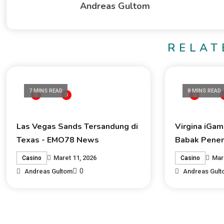
Andreas Gultom
RELAT
7 MINS READ
8 MINS READ
0
0
0
Las Vegas Sands Tersandung di
Virgina iGam
Texas - EMO78 News
Babak Pene
Maret 11, 2026
Mar
Casino
Casino
0
Andreas Gultom
Andreas Gul