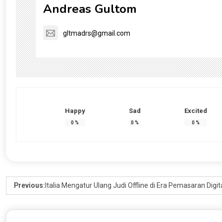
Andreas Gultom
gltmadrs@gmail.com
Happy
Sad
Excited
0
%
0
%
0
%
Previous:
Italia Mengatur Ulang Judi Offline di Era Pemasaran Digit