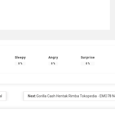
Sleepy
Angry
Surprise
0
%
0
%
0
%
al
Next:
Gorilla Cash Hentak Rimba Tokopedia - EMO78 