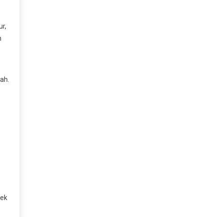
ur,
n
ah.
yek