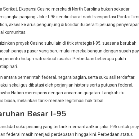
ka Serikat. Ekspansi Casino mereka di North Carolina bukan sekadar
jangka panjang. Jalur I-95 sendiri ibarat nadi transportasi Pantai Tim
tion, akses ke arus pengunjung di koridor itu berarti peluang penyerapa
ial komunitas.
kan proyek Casino suku lain di titik strategis I-95, suasana berubah
emecah pangsa pasar yang baru mulai mereka bangun dengan susah pay
ktor penentu hidup-mati sebuah usaha. Perbedaan beberapa puluh
tiap hari.
an antara pemerintah federal, negara bagian, serta suku asli terdaftar.
i sekaligus dibatasi oleh perjanjian historis serta putusan federal.
Catawba Nation merespons dengan ancaman gugatan. Langkah itu
iasa, melainkan tarik-menarik legitimasi hak tribal.
aruhan Besar I-95
kandidat suku pesaing yang tertarik memanfaatkan jalur I-95 untuk pro
uan federal masih menjadi perdebatan hingga kini. Perbedaan status