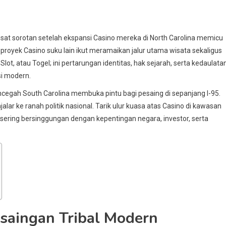
sat sorotan setelah ekspansi Casino mereka di North Carolina memicu
proyek Casino suku lain ikut meramaikan jalur utama wisata sekaligus
lot, atau Togel; ini pertarungan identitas, hak sejarah, serta kedaulata
si modern.
ncegah South Carolina membuka pintu bagi pesaing di sepanjang I-95.
ar ke ranah politik nasional. Tarik ulur kuasa atas Casino di kawasan
sering bersinggungan dengan kepentingan negara, investor, serta
rsaingan Tribal Modern