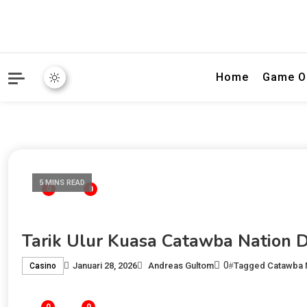
Portal hiburan digital ya
Nordic Juni
Home
Game O
5 MINS READ
0
0
Tarik Ulur Kuasa Catawba Nation 
0
Januari 28, 2026
Andreas Gultom
Tagged
Catawba 
Casino