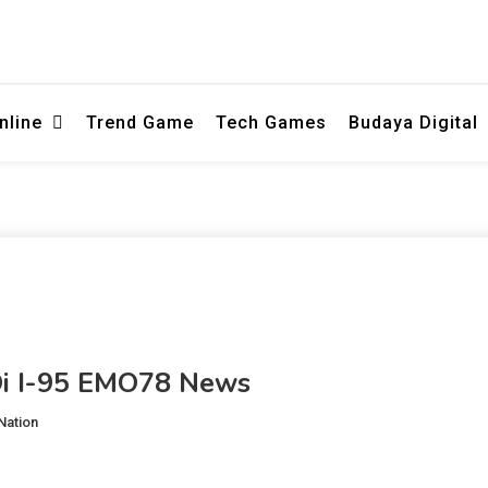
ng membahas permainan online secara informatif dan ringan persemb
or Curling - Wawasan Hiburan Digi
nline
Trend Game
Tech Games
Budaya Digital
EMO78
Di I-95 EMO78 News
Nation