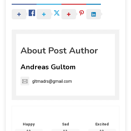
About Post Author
Andreas Gultom
gltmadrs@gmail.com
Happy
Sad
Excited