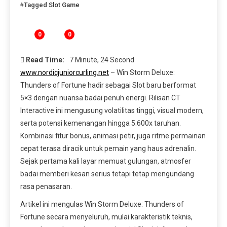
Tagged
Slot Game
0
0
Read Time:
7 Minute, 24 Second
www.nordicjuniorcurling.net
– Win Storm Deluxe:
Thunders of Fortune hadir sebagai Slot baru berformat
5×3 dengan nuansa badai penuh energi. Rilisan CT
Interactive ini mengusung volatilitas tinggi, visual modern,
serta potensi kemenangan hingga 5.600x taruhan.
Kombinasi fitur bonus, animasi petir, juga ritme permainan
cepat terasa diracik untuk pemain yang haus adrenalin.
Sejak pertama kali layar memuat gulungan, atmosfer
badai memberi kesan serius tetapi tetap mengundang
rasa penasaran.
Artikel ini mengulas Win Storm Deluxe: Thunders of
Fortune secara menyeluruh, mulai karakteristik teknis,