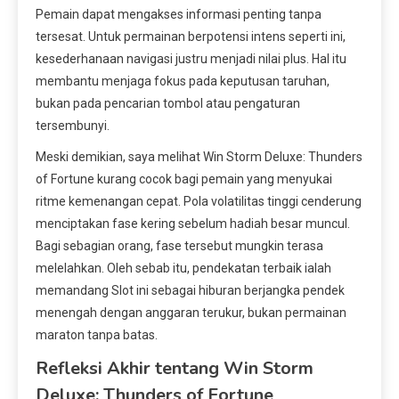
Pemain dapat mengakses informasi penting tanpa
tersesat. Untuk permainan berpotensi intens seperti ini,
kesederhanaan navigasi justru menjadi nilai plus. Hal itu
membantu menjaga fokus pada keputusan taruhan,
bukan pada pencarian tombol atau pengaturan
tersembunyi.
Meski demikian, saya melihat Win Storm Deluxe: Thunders
of Fortune kurang cocok bagi pemain yang menyukai
ritme kemenangan cepat. Pola volatilitas tinggi cenderung
menciptakan fase kering sebelum hadiah besar muncul.
Bagi sebagian orang, fase tersebut mungkin terasa
melelahkan. Oleh sebab itu, pendekatan terbaik ialah
memandang Slot ini sebagai hiburan berjangka pendek
menengah dengan anggaran terukur, bukan permainan
maraton tanpa batas.
Refleksi Akhir tentang Win Storm
Deluxe: Thunders of Fortune