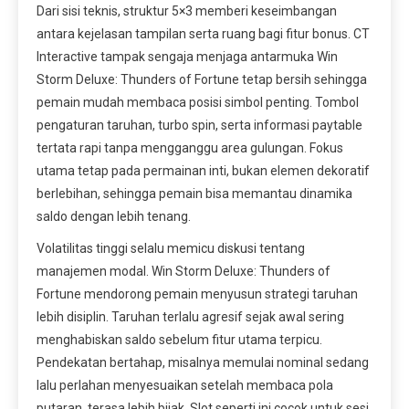
Dari sisi teknis, struktur 5×3 memberi keseimbangan
antara kejelasan tampilan serta ruang bagi fitur bonus. CT
Interactive tampak sengaja menjaga antarmuka Win
Storm Deluxe: Thunders of Fortune tetap bersih sehingga
pemain mudah membaca posisi simbol penting. Tombol
pengaturan taruhan, turbo spin, serta informasi paytable
tertata rapi tanpa mengganggu area gulungan. Fokus
utama tetap pada permainan inti, bukan elemen dekoratif
berlebihan, sehingga pemain bisa memantau dinamika
saldo dengan lebih tenang.
Volatilitas tinggi selalu memicu diskusi tentang
manajemen modal. Win Storm Deluxe: Thunders of
Fortune mendorong pemain menyusun strategi taruhan
lebih disiplin. Taruhan terlalu agresif sejak awal sering
menghabiskan saldo sebelum fitur utama terpicu.
Pendekatan bertahap, misalnya memulai nominal sedang
lalu perlahan menyesuaikan setelah membaca pola
putaran, terasa lebih bijak. Slot seperti ini cocok untuk sesi