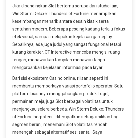
Jika dibandingkan Slot bertema serupa dari studio lain,
Win Storm Deluxe: Thunders of Fortune menampilkan
keseimbangan menarik antara desain klasik serta
sentuhan modern. Beberapa pesaing kadang terlalu fokus
efek visual, sampai melupakan kejelasan gameplay.
Sebaliknya, ada juga judul yang sangat fungsional tetapi
kurang karakter. CT Interactive mencoba mengisi ruang
tengah, menawarkan tampilan menawan tanpa
mengorbankan kejelasan informasi pada layar.
Dari sisi ekosistem Casino online, rilisan seperti ini
membantu memperkaya variasi portofolio operator. Satu
platform biasanya menggabungkan produk Togel,
permainan meja, juga Slot berbagai volatilitas untuk
menjangkau selera berbeda. Win Storm Deluxe: Thunders
of Fortune berpotensi ditempatkan sebagai pilihan bagi
segmen berani, menemani Slot volatilitas rendah
menengah sebagai alternatif sesi santai. Saya