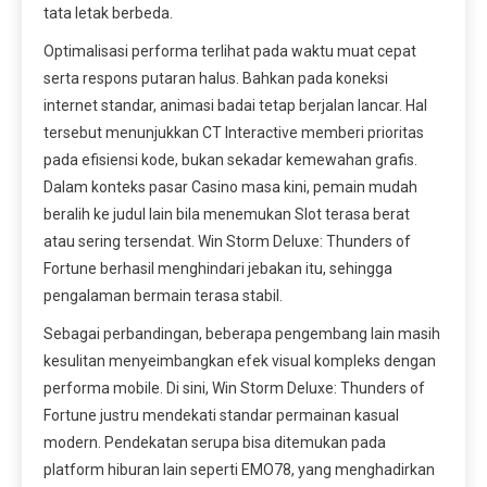
tata letak berbeda.
Optimalisasi performa terlihat pada waktu muat cepat
serta respons putaran halus. Bahkan pada koneksi
internet standar, animasi badai tetap berjalan lancar. Hal
tersebut menunjukkan CT Interactive memberi prioritas
pada efisiensi kode, bukan sekadar kemewahan grafis.
Dalam konteks pasar Casino masa kini, pemain mudah
beralih ke judul lain bila menemukan Slot terasa berat
atau sering tersendat. Win Storm Deluxe: Thunders of
Fortune berhasil menghindari jebakan itu, sehingga
pengalaman bermain terasa stabil.
Sebagai perbandingan, beberapa pengembang lain masih
kesulitan menyeimbangkan efek visual kompleks dengan
performa mobile. Di sini, Win Storm Deluxe: Thunders of
Fortune justru mendekati standar permainan kasual
modern. Pendekatan serupa bisa ditemukan pada
platform hiburan lain seperti EMO78, yang menghadirkan