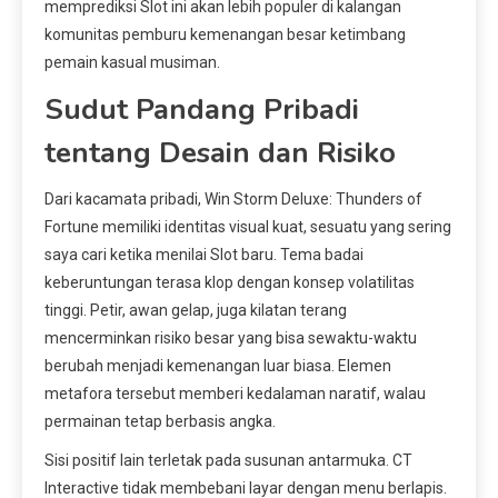
memprediksi Slot ini akan lebih populer di kalangan
komunitas pemburu kemenangan besar ketimbang
pemain kasual musiman.
Sudut Pandang Pribadi
tentang Desain dan Risiko
Dari kacamata pribadi, Win Storm Deluxe: Thunders of
Fortune memiliki identitas visual kuat, sesuatu yang sering
saya cari ketika menilai Slot baru. Tema badai
keberuntungan terasa klop dengan konsep volatilitas
tinggi. Petir, awan gelap, juga kilatan terang
mencerminkan risiko besar yang bisa sewaktu-waktu
berubah menjadi kemenangan luar biasa. Elemen
metafora tersebut memberi kedalaman naratif, walau
permainan tetap berbasis angka.
Sisi positif lain terletak pada susunan antarmuka. CT
Interactive tidak membebani layar dengan menu berlapis.