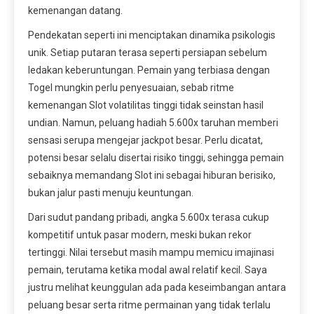
kemenangan datang.
Pendekatan seperti ini menciptakan dinamika psikologis
unik. Setiap putaran terasa seperti persiapan sebelum
ledakan keberuntungan. Pemain yang terbiasa dengan
Togel mungkin perlu penyesuaian, sebab ritme
kemenangan Slot volatilitas tinggi tidak seinstan hasil
undian. Namun, peluang hadiah 5.600x taruhan memberi
sensasi serupa mengejar jackpot besar. Perlu dicatat,
potensi besar selalu disertai risiko tinggi, sehingga pemain
sebaiknya memandang Slot ini sebagai hiburan berisiko,
bukan jalur pasti menuju keuntungan.
Dari sudut pandang pribadi, angka 5.600x terasa cukup
kompetitif untuk pasar modern, meski bukan rekor
tertinggi. Nilai tersebut masih mampu memicu imajinasi
pemain, terutama ketika modal awal relatif kecil. Saya
justru melihat keunggulan ada pada keseimbangan antara
peluang besar serta ritme permainan yang tidak terlalu