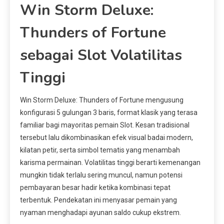
Win Storm Deluxe:
Thunders of Fortune
sebagai Slot Volatilitas
Tinggi
Win Storm Deluxe: Thunders of Fortune mengusung
konfigurasi 5 gulungan 3 baris, format klasik yang terasa
familiar bagi mayoritas pemain Slot. Kesan tradisional
tersebut lalu dikombinasikan efek visual badai modern,
kilatan petir, serta simbol tematis yang menambah
karisma permainan. Volatilitas tinggi berarti kemenangan
mungkin tidak terlalu sering muncul, namun potensi
pembayaran besar hadir ketika kombinasi tepat
terbentuk. Pendekatan ini menyasar pemain yang
nyaman menghadapi ayunan saldo cukup ekstrem.